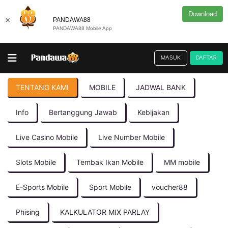
Download
×
PANDAWA88
PANDAWA88 Mobile App
MASUK
DAFTAR
TENTANG KAMI
MOBILE
JADWAL BANK
Info
Bertanggung Jawab
Kebijakan
Live Casino Mobile
Live Number Mobile
Slots Mobile
Tembak Ikan Mobile
MM mobile
E-Sports Mobile
Sport Mobile
voucher88
Phising
KALKULATOR MIX PARLAY