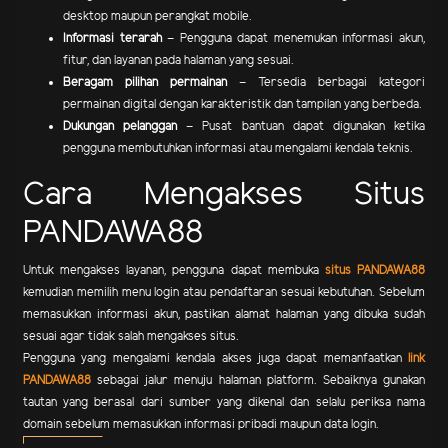
desktop maupun perangkat mobile.
Informasi terarah
– Pengguna dapat menemukan informasi akun,
fitur, dan layanan pada halaman yang sesuai.
Beragam pilihan permainan
– Tersedia berbagai kategori
permainan digital dengan karakteristik dan tampilan yang berbeda.
Dukungan pelanggan
– Pusat bantuan dapat digunakan ketika
pengguna membutuhkan informasi atau mengalami kendala teknis.
Cara Mengakses Situs
PANDAWA88
Untuk mengakses layanan, pengguna dapat membuka
situs PANDAWA88
kemudian memilih menu login atau pendaftaran sesuai kebutuhan. Sebelum
memasukkan informasi akun, pastikan alamat halaman yang dibuka sudah
sesuai agar tidak salah mengakses situs.
Pengguna yang mengalami kendala akses juga dapat memanfaatkan
link
PANDAWA88
sebagai jalur menuju halaman platform. Sebaiknya gunakan
tautan yang berasal dari sumber yang dikenal dan selalu periksa nama
domain sebelum memasukkan informasi pribadi maupun data login.