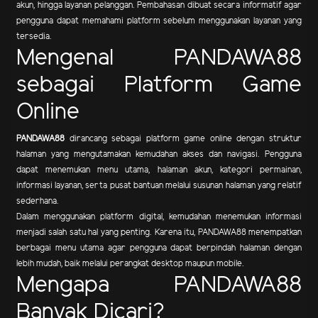
akun, hingga layanan pelanggan. Pembahasan dibuat secara informatif agar
pengguna dapat memahami platform sebelum menggunakan layanan yang
tersedia.
Mengenal PANDAWA88
sebagai Platform Game
Online
PANDAWA88
dirancang sebagai platform game online dengan struktur
halaman yang mengutamakan kemudahan akses dan navigasi. Pengguna
dapat menemukan menu utama, halaman akun, kategori permainan,
informasi layanan, serta pusat bantuan melalui susunan halaman yang relatif
sederhana.
Dalam menggunakan platform digital, kemudahan menemukan informasi
menjadi salah satu hal yang penting. Karena itu, PANDAWA88 menempatkan
berbagai menu utama agar pengguna dapat berpindah halaman dengan
lebih mudah, baik melalui perangkat desktop maupun mobile.
Mengapa PANDAWA88
Banyak Dicari?