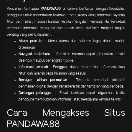
Pencarian terhadap
PANDAWA88
umumnya berkaitan dengan kebutuhan
pengguna untuk menemukan halaman utama, akses akun, informasi layanan,
fitur permainan, maupun bantuan ketika mengalami kendala. Hal tersebut
membuat informasi mengenai alamat dan akses platform menjadi bagian
penting yang perlu dipahami.
Akses praktis
– Menu utama dan halaman login dibuat mudah
ditemukan.
Navigasi sederhana
– Struktur halaman dapat digunakan melalui
desktop maupun perangkat mobile.
Informasi terarah
– Pengguna dapat menemukan informasi akun,
fitur, dan layanan pada halaman yang sesuai.
Beragam pilihan permainan
– Tersedia berbagai kategori
permainan digital dengan karakteristik dan tampilan yang berbeda.
Dukungan pelanggan
– Pusat bantuan dapat digunakan ketika
pengguna membutuhkan informasi atau mengalami kendala teknis.
Cara Mengakses Situs
PANDAWA88