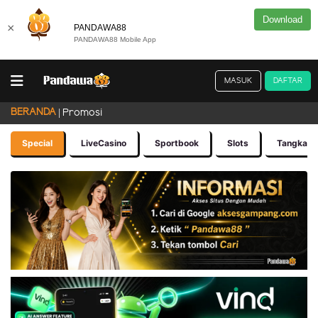
Download
×
PANDAWA88
PANDAWA88 Mobile App
MASUK
DAFTAR
BERANDA
Promosi
Special
LiveCasino
Sportbook
Slots
Tangkas